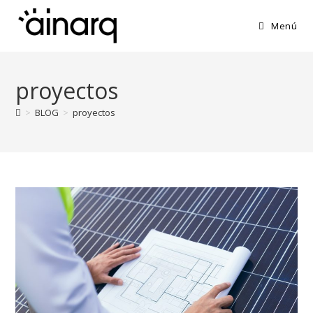
Ir
al
Menú
contenido
proyectos
>
BLOG
>
proyectos